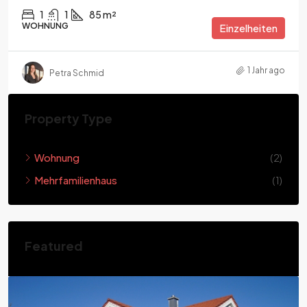
1
1
85 m²
WOHNUNG
Einzelheiten
1 Jahr ago
Petra Schmid
Property Type
Wohnung
(2)
Mehrfamilienhaus
(1)
Featured