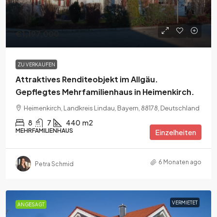
€1,197,000
ZU VERKAUFEN
Attraktives Renditeobjekt im Allgäu.
Gepflegtes Mehrfamilienhaus in Heimenkirch.
Heimenkirch, Landkreis Lindau, Bayern, 88178, Deutschland
8
7
440
m2
MEHRFAMILIENHAUS
Einzelheiten
6 Monaten ago
Petra Schmid
VERMIETET
ANGESAGT